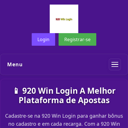
Login
Registrar-se
Menu
📱 920 Win Login A Melhor
Plataforma de Apostas
Cadastre-se na 920 Win Login para ganhar bônus
no cadastro e em cada recarga. Com a 920 Win