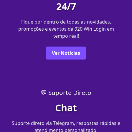
24/7
Fique por dentro de todas as novidades,
promoções e eventos da 920 Win Login em
tempo real!
Ver Notícias
💬 Suporte Direto
Chat
Suporte direto via Telegram, respostas rápidas e
atendimento personalizado!