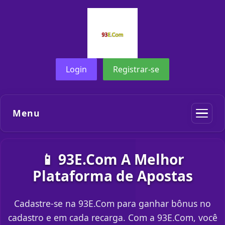
Login
Registrar-se
Menu
📱 93E.Com A Melhor
Plataforma de Apostas
Cadastre-se na 93E.Com para ganhar bônus no
cadastro e em cada recarga. Com a 93E.Com, você