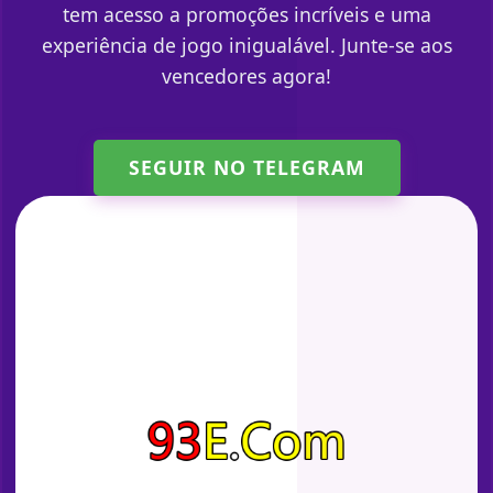
tem acesso a promoções incríveis e uma
experiência de jogo inigualável. Junte-se aos
vencedores agora!
SEGUIR NO TELEGRAM