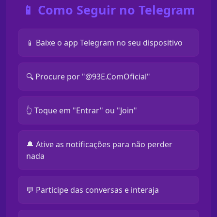
📱 Como Seguir no Telegram
📱 Baixe o app Telegram no seu dispositivo
🔍 Procure por "@93E.ComOficial"
👆 Toque em "Entrar" ou "Join"
🔔 Ative as notificações para não perder
nada
💬 Participe das conversas e interaja