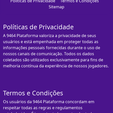
Políticas de Privacidade
Termos e Condições
Sitemap
Políticas de Privacidade
A 9464 Plataforma valoriza a privacidade de seus
usuários e está empenhada em proteger todas as
informações pessoais fornecidas durante o uso de
nossos canais de comunicação. Todos os dados
coletados são utilizados exclusivamente para fins de
melhoria contínua da experiência de nossos jogadores.
Termos e Condições
Os usuários da 9464 Plataforma concordam em
respeitar todas as regras e regulamentos