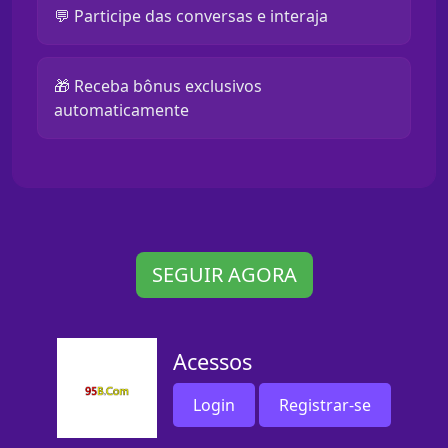
💬 Participe das conversas e interaja
🎁 Receba bônus exclusivos
automaticamente
SEGUIR AGORA
Acessos
Login
Registrar-se