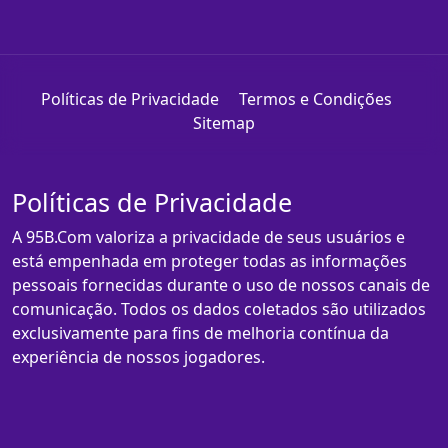
Políticas de Privacidade
Termos e Condições
Sitemap
Políticas de Privacidade
A 95B.Com valoriza a privacidade de seus usuários e
está empenhada em proteger todas as informações
pessoais fornecidas durante o uso de nossos canais de
comunicação. Todos os dados coletados são utilizados
exclusivamente para fins de melhoria contínua da
experiência de nossos jogadores.