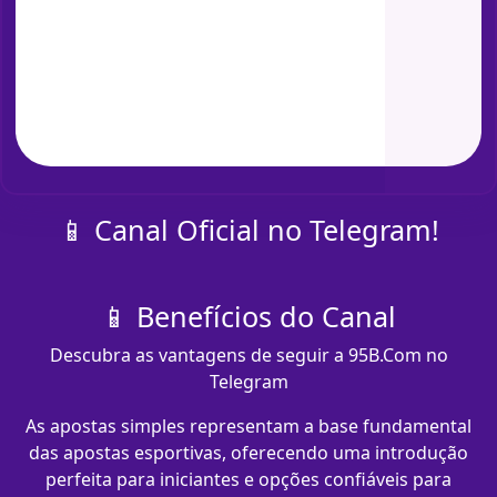
📱 Canal Oficial no Telegram!
📱 Benefícios do Canal
Descubra as vantagens de seguir a 95B.Com no
Telegram
As apostas simples representam a base fundamental
das apostas esportivas, oferecendo uma introdução
perfeita para iniciantes e opções confiáveis para