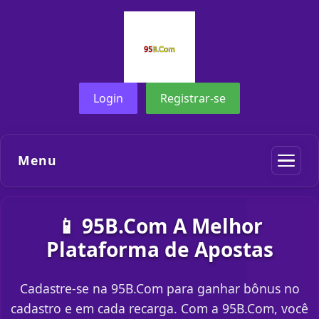
Login
Registrar-se
Menu
📱 95B.Com A Melhor
Plataforma de Apostas
Cadastre-se na 95B.Com para ganhar bônus no
cadastro e em cada recarga. Com a 95B.Com, você