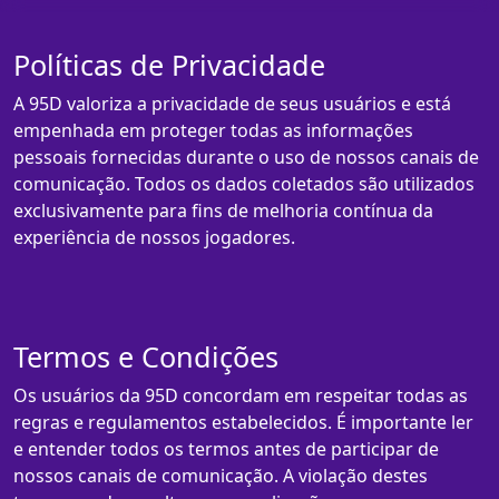
Políticas de Privacidade
A 95D valoriza a privacidade de seus usuários e está
empenhada em proteger todas as informações
pessoais fornecidas durante o uso de nossos canais de
comunicação. Todos os dados coletados são utilizados
exclusivamente para fins de melhoria contínua da
experiência de nossos jogadores.
Termos e Condições
Os usuários da 95D concordam em respeitar todas as
regras e regulamentos estabelecidos. É importante ler
e entender todos os termos antes de participar de
nossos canais de comunicação. A violação destes