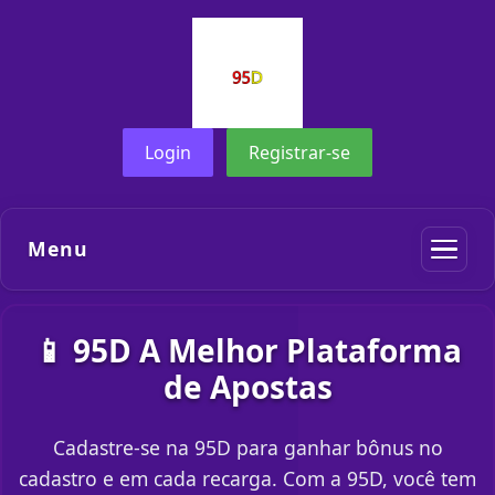
Login
Registrar-se
Menu
📱 95D A Melhor Plataforma
de Apostas
Cadastre-se na 95D para ganhar bônus no
cadastro e em cada recarga. Com a 95D, você tem