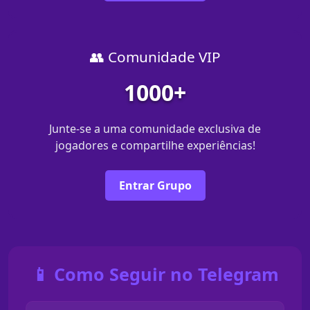
👥 Comunidade VIP
1000+
Junte-se a uma comunidade exclusiva de
jogadores e compartilhe experiências!
Entrar Grupo
📱 Como Seguir no Telegram