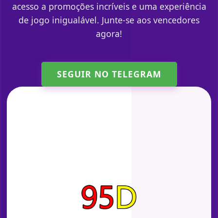
acesso a promoções incríveis e uma experiência
de jogo inigualável. Junte-se aos vencedores
agora!
SEGUIR NO TELEGRAM