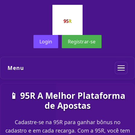
Login
Registrar-se
Menu
📱 95R A Melhor Plataforma
de Apostas
Cadastre-se na 95R para ganhar bônus no
cadastro e em cada recarga. Com a 95R, você tem