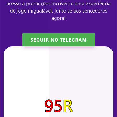
acesso a promoções incríveis e uma experiência
de jogo inigualável. Junte-se aos vencedores
agora!
SEGUIR NO TELEGRAM