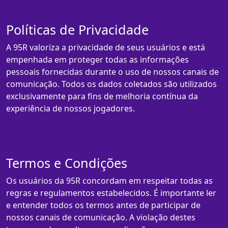
Políticas de Privacidade
A 95R valoriza a privacidade de seus usuários e está
empenhada em proteger todas as informações
pessoais fornecidas durante o uso de nossos canais de
comunicação. Todos os dados coletados são utilizados
exclusivamente para fins de melhoria contínua da
experiência de nossos jogadores.
Termos e Condições
Os usuários da 95R concordam em respeitar todas as
regras e regulamentos estabelecidos. É importante ler
e entender todos os termos antes de participar de
nossos canais de comunicação. A violação destes