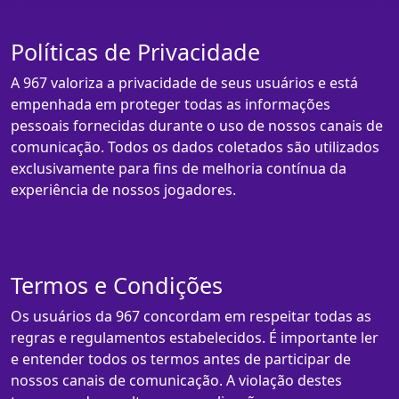
Políticas de Privacidade
A 967 valoriza a privacidade de seus usuários e está
empenhada em proteger todas as informações
pessoais fornecidas durante o uso de nossos canais de
comunicação. Todos os dados coletados são utilizados
exclusivamente para fins de melhoria contínua da
experiência de nossos jogadores.
Termos e Condições
Os usuários da 967 concordam em respeitar todas as
regras e regulamentos estabelecidos. É importante ler
e entender todos os termos antes de participar de
nossos canais de comunicação. A violação destes