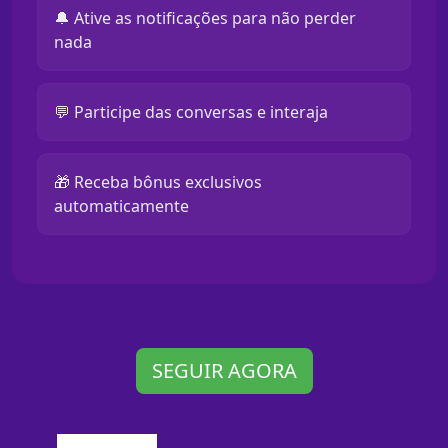
🔔 Ative as notificações para não perder
nada
💬 Participe das conversas e interaja
🎁 Receba bônus exclusivos
automaticamente
SEGUIR AGORA