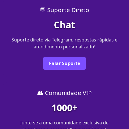
💬 Suporte Direto
Chat
Suporte direto via Telegram, respostas rápidas e
atendimento personalizado!
Falar Suporte
👥 Comunidade VIP
1000+
Junte-se a uma comunidade exclusiva de