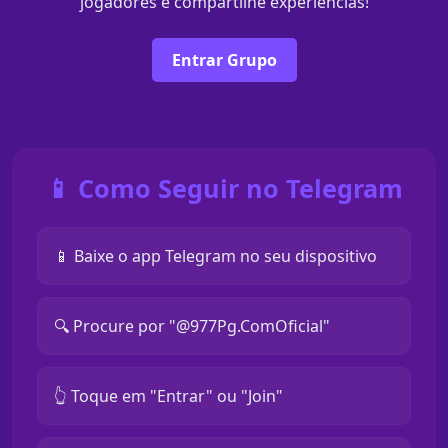
jogadores e compartilhe experiências!
Entrar Grupo
📱 Como Seguir no Telegram
📱 Baixe o app Telegram no seu dispositivo
🔍 Procure por "@977Pg.ComOficial"
👆 Toque em "Entrar" ou "Join"