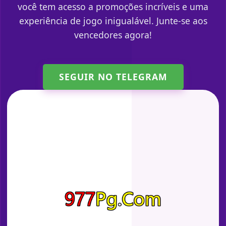
você tem acesso a promoções incríveis e uma
experiência de jogo inigualável. Junte-se aos
vencedores agora!
SEGUIR NO TELEGRAM