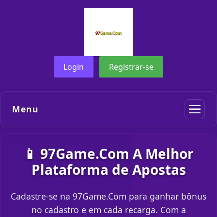
Login
Registrar-se
Menu
📱 97Game.Com A Melhor
Plataforma de Apostas
Cadastre-se na 97Game.Com para ganhar bônus
no cadastro e em cada recarga. Com a