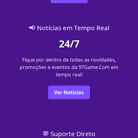
📢 Notícias em Tempo Real
24/7
Fique por dentro de todas as novidades,
promoções e eventos da 97Game.Com em
tempo real!
Ver Notícias
💬 Suporte Direto