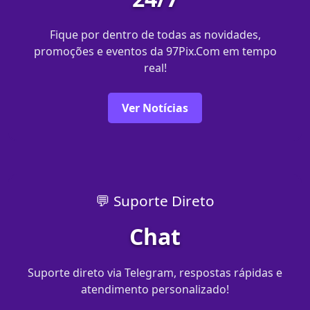
Fique por dentro de todas as novidades,
promoções e eventos da 97Pix.Com em tempo
real!
Ver Notícias
💬 Suporte Direto
Chat
Suporte direto via Telegram, respostas rápidas e
atendimento personalizado!