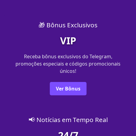
🎁 Bônus Exclusivos
VIP
Receba bônus exclusivos do Telegram,
promoções especiais e códigos promocionais
únicos!
Ver Bônus
📢 Notícias em Tempo Real
24/7