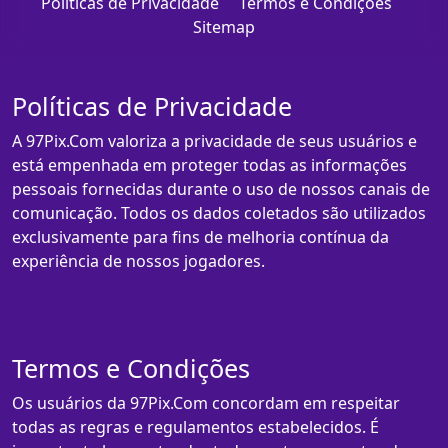
Políticas de Privacidade
Termos e Condições
Sitemap
Políticas de Privacidade
A 97Pix.Com valoriza a privacidade de seus usuários e
está empenhada em proteger todas as informações
pessoais fornecidas durante o uso de nossos canais de
comunicação. Todos os dados coletados são utilizados
exclusivamente para fins de melhoria contínua da
experiência de nossos jogadores.
Termos e Condições
Os usuários da 97Pix.Com concordam em respeitar
todas as regras e regulamentos estabelecidos. É