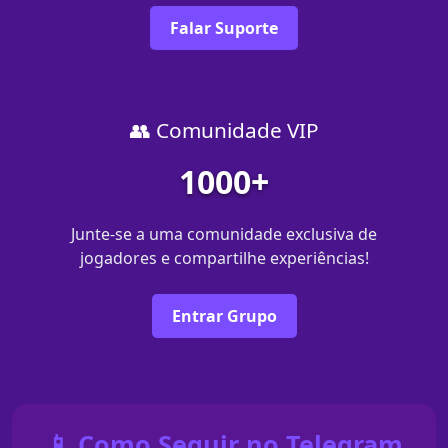
Falar Suporte
👥 Comunidade VIP
1000+
Junte-se a uma comunidade exclusiva de
jogadores e compartilhe experiências!
Entrar Grupo
📱 Como Seguir no Telegram