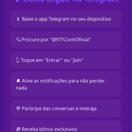
📱 Baixe o app Telegram no seu dispositivo
🔍 Procure por "@97Y.ComOficial"
👆 Toque em "Entrar" ou "Join"
🔔 Ative as notificações para não perder
nada
💬 Participe das conversas e interaja
🎁 Receba bônus exclusivos