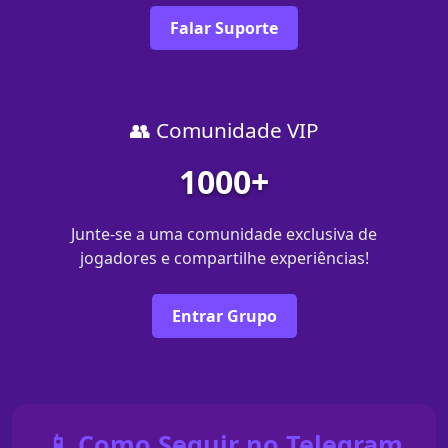
Falar Suporte
👥 Comunidade VIP
1000+
Junte-se a uma comunidade exclusiva de
jogadores e compartilhe experiências!
Entrar Grupo
📱 Como Seguir no Telegram