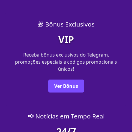
🎁 Bônus Exclusivos
VIP
Receba bônus exclusivos do Telegram,
promoções especiais e códigos promocionais
únicos!
Ver Bônus
📢 Notícias em Tempo Real
24/7