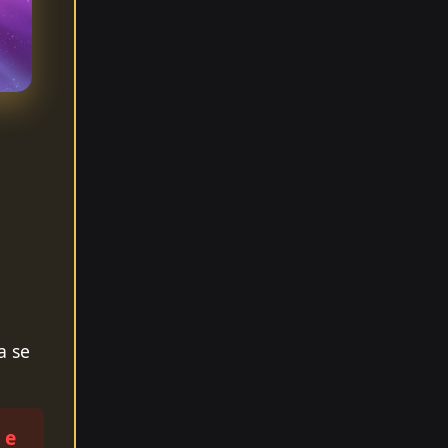
a se
 e