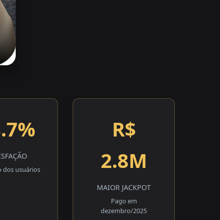
8.7%
R$
2.8M
ISFAÇÃO
o dos usuários
MAIOR JACKPOT
Pago em
dezembro/2025