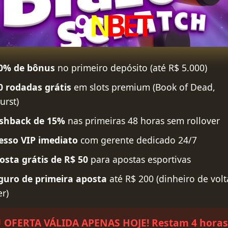
0% de bônus
no primeiro depósito (até R$ 5.000)
0 rodadas grátis
em slots premium (Book of Dead,
urst)
shback de 15%
nas primeiras 48 horas sem rollover
esso VIP imediato
com gerente dedicado 24/7
osta grátis de R$ 50
para apostas esportivas
guro de primeira aposta
até R$ 200 (dinheiro de volt
r)
 OFERTA VÁLIDA APENAS HOJE! Restam 4 horas