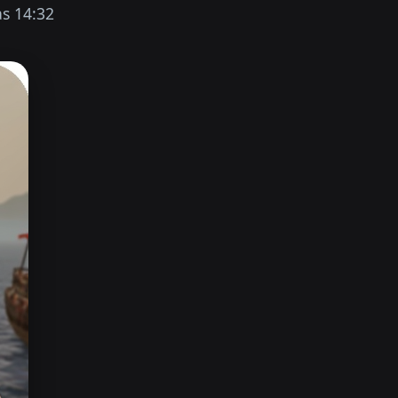
às 14:32