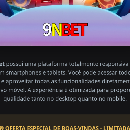
et
possui uma plataforma totalmente responsiva
m smartphones e tablets. Você pode acessar todos
 e aproveitar todas as funcionalidades diretame
tivo móvel. A experiência é otimizada para propo
qualidade tanto no desktop quanto no mobile.
🎁 OFERTA ESPECIAL DE BOAS-VINDAS - LIMITADA