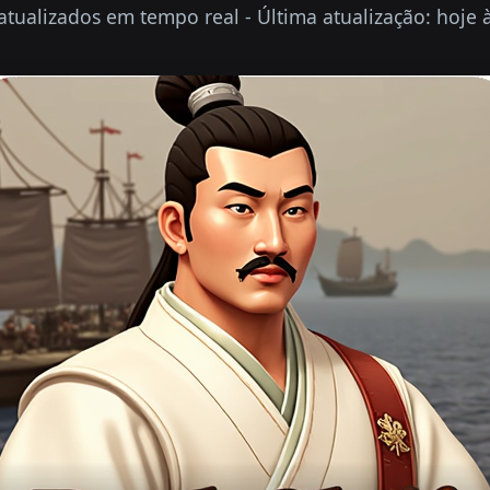
tualizados em tempo real - Última atualização: hoje 