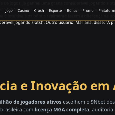
de jogos. Já ganhei uma grana considerável jogando slots!"
."" />
9Nbet me surpreendeu com a rapidez no login e a var
s
Jogo
Casino
Crash
Esporte
Bônus
Promo
Platafor
ma é intuitiva e os bônus realmente fazem a diferença na ho
derável jogando slots!". Outro usuário, Mariana, disse: "A 
cia e Inovação em
ilhão de jogadores ativos
escolhem o 9Nbet des
 brasileira com
licença MGA completa
, auditori