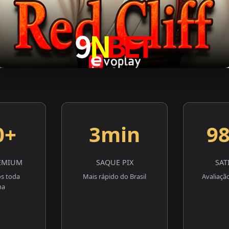
0+
3min
9
EMIUM
SAQUE PIX
SAT
s toda
Mais rápido do Brasil
Avaliaçã
na