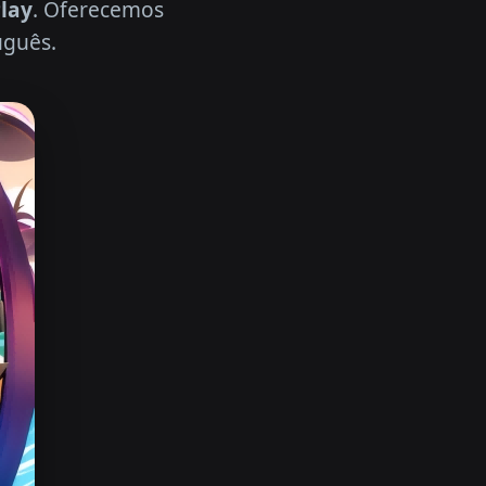
lay
. Oferecemos
uguês.