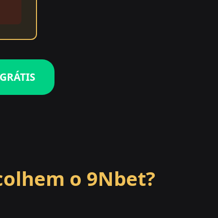
GRÁTIS
scolhem o 9Nbet?