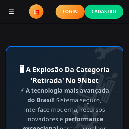
☰
LOGIN
CADASTRO
🖥 A Explosão Da Categoria
'Retirada' No 9Nbet
⚡
A tecnologia mais avançada
do Brasil!
Sistema seguro,
interface moderna, recursos
inovadores e
performance
excepcional
para sua melhor