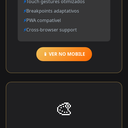
Touch gestures otimizados
Breakpoints adaptativos
PWA compatível
Cross-browser support
📱 VER NO MOBILE
🎨