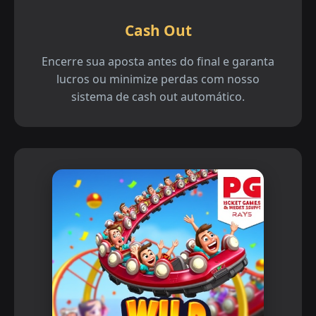
Cash Out
Encerre sua aposta antes do final e garanta
lucros ou minimize perdas com nosso
sistema de cash out automático.