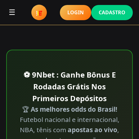
☰
LOGIN
CADASTRO
⚽ 9Nbet : Ganhe Bônus E
Rodadas Grátis Nos
Primeiros Depósitos
🏆
As melhores odds do Brasil!
Futebol nacional e internacional,
NBA, tênis com
apostas ao vivo
,