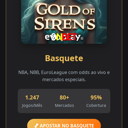
Basquete
NBA, NBB, EuroLeague com odds ao vivo e
mercados especiais.
1.247
80+
95%
Jogos/Mês
Mercados
Cobertura
🏀 APOSTAR NO BASQUETE