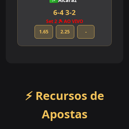
Alcaraz
🎾
6-4 3-2
Set 2 🎾 AO VIVO
1.65
2.25
-
⚡ Recursos de
Apostas