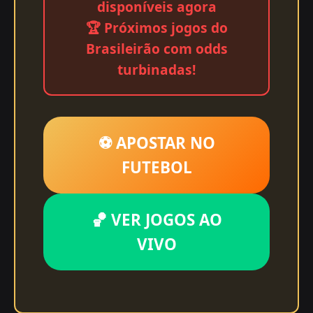
disponíveis agora
🏆 Próximos jogos do
Brasileirão com odds
turbinadas!
⚽ APOSTAR NO
FUTEBOL
🏀 VER JOGOS AO
VIVO