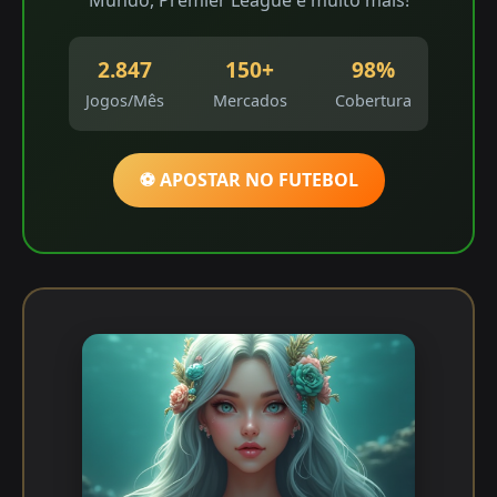
Mundo, Premier League e muito mais!
2.847
150+
98%
Jogos/Mês
Mercados
Cobertura
⚽ APOSTAR NO FUTEBOL