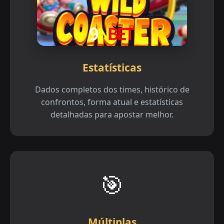
Estatísticas
Dados completos dos times, histórico de
confrontos, forma atual e estatísticas
detalhadas para apostar melhor.
🎯
Múltiplas