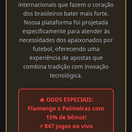
internacionais que fazem o coração
dos brasileiros bater mais forte.
Nossa plataforma foi projetada
especificamente para atender às
necessidades dos apaixonados por
futebol, oferecendo uma
experiência de apostas que
combina tradição com inovação
tecnológica.
🔥 ODDS ESPECIAIS:
Flamengo x Palmeiras com
15% de bônus!
⚡ 847 jogos ao vivo